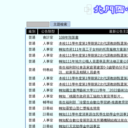
級別
公告類型
最新公告主
普通
會計室
108年預算書
普通
人事室
本校111學年度第1學期第2次代課教師甄選
普通
人事室
轉知市府111年員工子女特約托育服務方案新
普通
人事室
本校111學年度第1學期第2次代課教師甄選
普通
人事室
轉知111年地方公職人員選舉及憲法修正案
衛生福利部社會及家庭署建置0-3歲嬰幼兒手
普通
特教組
訊，給家長及相關人員參考
普通
人事室
本校111學年度第1學期第2次代課教師甄選
普通
人事室
本校111學年度第1學期第2次代課教師甄選
普通
人事室
轉知國立臺灣藝術大學111學年「2022藝術
普通
人事室
轉知「桃園市政府員工協助方案宣導影片」
普通
輔導組
衛生福利部「珍愛生命數位學習網-推薦教育
普通
註冊組
轉知靈鷲山普仁獎報名簡章
普通
註冊組
轉知111學年度清寒原住民學生助學金申請事
普通
人事室
轉知配合數位發展部及其所屬機關組織法規自1
普通
註冊組
轉知行天宮助學金申請事宜