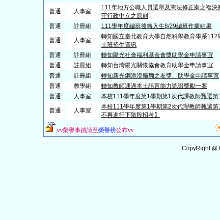
111年地方公職人員選舉及憲法修正案之複
普通
人事室
守行政中立之原則
普通
註冊組
111學年度編班後轉入生8/29編班作業結果
轉知國立臺北教育大學自然科學教育學系11
普通
人事室
士班招生資訊
普通
註冊組
轉知陽光社會福利基金會獎助學金申請事宜
普通
註冊組
轉知台灣陽光關懷協會教育助學金申請事宜
普通
註冊組
轉知新光鋼添澄癲癇之友獎、助學金申請事宜
普通
教學組
轉知教師通過本土語言能力認證獎勵一案
普通
人事室
本校111學年度第1學期第1次代課教師甄選第
本校111學年度第1學期第2次代理教師甄選
普通
人事室
不再進行下階段招考】
vv
榮譽事蹟請至
榮譽榜
公布
vv
CopyRight @