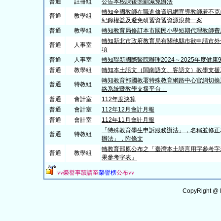
普通
註冊組
公告本校課後照顧減免辦法
轉知全國教師在職進修資訊網宣導教師若不克
普通
教學組
紀錄權益及避免研習資習資源浪費一案
普通
教學組
轉知教育局修訂本市國民小學短期代理教師費
轉知新北市政府教育局有關他縣市欲申請市外
普通
人事室
項
普通
人事室
轉知聯新國際醫院辦理2024～2025年度健康
普通
教學組
轉知本土語文（閩南語文、客語文）教學支援
轉知教育部國教署特殊教育網路中心官網切換
普通
特教組
絡系統暨教學支援平台」
普通
會計室
112年度決算
普通
會計室
112年12月會計月報
普通
會計室
112年11月會計月報
「特殊教育學生申訴服務辦法」，名稱並修正
普通
特教組
辦法」，附條文
轉教育部原公布之「臺灣本土語言用字參考字
普通
教學組
果參考字表」
vv
榮譽事蹟請至
榮譽榜
公布
vv
CopyRight @