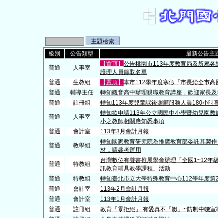
級別
公告類型
最新公告主
【置頂】
公告桃園市113年度教育局及所屬各
普通
人事室
護理人員錄取名單
普通
生教組
【置頂】
本市112學年度寒假「市長給全市
普通
輔導主任
轉知觀音高中辦理親職教育講座，歡迎家長及
普通
註冊組
轉知113年度兒童課後照顧服務人員180小時
轉知欲申請113年公立國民中小學暨幼兒園
普通
人事室
小之教師相關應知悉事項
普通
會計室
113年3月會計月報
轉知國家教育研究院為推廣教育部委託其製作
普通
教學組
材，請參考運用
台灣數位有聲書推展學會辦理「全國1~12年
普通
特教組
訊教育輔具教學課程」活動
普通
特教組
轉知臺北市立大學特殊教育中心112學年度第
普通
會計室
113年2月會計月報
普通
會計室
113年1月會計月報
普通
註冊組
教育「零拒絕」 有愛真不「輟」~防制中輟宣