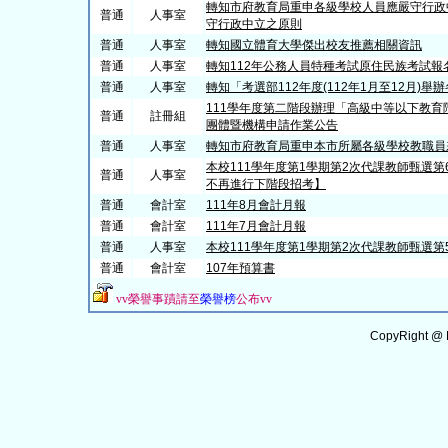
轉知市府教育局重申各級學校人員應嚴守行政
普通
人事室
守行政中立之原則
普通
人事室
轉知國立體育大學傑出校友推薦相關資訊
普通
人事室
轉知112年公務人員特種考試原住民族考試
普通
人事室
轉知「考選部112年度(112年1月至12月)
111學年度第二階段辦理「高級中等以下教育
普通
註冊組
團體暨機構申請作業公告
普通
人事室
轉知市府教育局重申本市所屬各級學校教職員
本校111學年度第1學期第2次代課教師甄選
普通
人事室
不再進行下階段招考】
普通
會計室
111年8月會計月報
普通
會計室
111年7月會計月報
普通
人事室
本校111學年度第1學期第2次代課教師甄選
普通
會計室
107年預算書
vv
榮譽事蹟請至
榮譽榜
公布
vv
CopyRight @