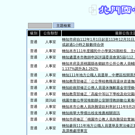
級別
公告類型
最新公告主
轉知市府自112年1月1日起至113年12月3
普通
人事室
或超過1小時之餘數得合併
普通
人事室
轉知本市111年度國民中小學第26期校長、
普通
人事室
轉知遴選本市教師申訴評議委員會第5屆(112、
轉知本府及原桃園縣各鄉鎮市公所公教人員輔購
普通
人事室
1.137%調升為1.262%
普通
人事室
轉知111年地方公職人員選舉，中壢區投開
普通
人事室
轉知教育部修正「公立學校教職員退休資遣撫
普通
人事室
轉知銓敘部修正公務人員退休撫卹基金管理條
普通
人事室
轉知教育部修正「高級中等以下學校及幼兒園
普通
資訊組
桃園市數位學習推動辦公室辦理教師數位素養
普通
人事室
轉知本市公教人員急難貸款利率於111年9月28
普通
人事室
轉知南華大學傑出校友推薦相關資訊
普通
人事室
轉知市府修正「桃園市公教人員急難貸款實施
轉知參與111年地方公職人員選舉及憲法修
普通
人事室
及課務處理事宜