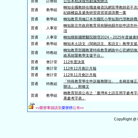
普通
註冊組
公告本校課後照顧減免辦法
轉知全國教師在職進修資訊網宣導教師若不克
普通
教學組
紀錄權益及避免研習資習資源浪費一案
普通
教學組
轉知教育局修訂本市國民小學短期代理教師費
轉知新北市政府教育局有關他縣市欲申請市外
普通
人事室
項
普通
人事室
轉知聯新國際醫院辦理2024～2025年度健康
普通
教學組
轉知本土語文（閩南語文、客語文）教學支援
轉知教育部國教署特殊教育網路中心官網切換
普通
特教組
絡系統暨教學支援平台」
普通
會計室
112年度決算
普通
會計室
112年12月會計月報
普通
會計室
112年11月會計月報
「特殊教育學生申訴服務辦法」，名稱並修正
普通
特教組
辦法」，附條文
轉教育部原公布之「臺灣本土語言用字參考字
普通
教學組
果參考字表」
vv
榮譽事蹟請至
榮譽榜
公布
vv
CopyRight @