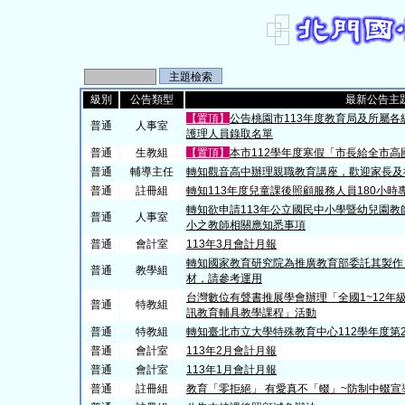
級別
公告類型
最新公告主
【置頂】
公告桃園市113年度教育局及所屬各
普通
人事室
護理人員錄取名單
普通
生教組
【置頂】
本市112學年度寒假「市長給全市
普通
輔導主任
轉知觀音高中辦理親職教育講座，歡迎家長及
普通
註冊組
轉知113年度兒童課後照顧服務人員180小時
轉知欲申請113年公立國民中小學暨幼兒園
普通
人事室
小之教師相關應知悉事項
普通
會計室
113年3月會計月報
轉知國家教育研究院為推廣教育部委託其製作
普通
教學組
材，請參考運用
台灣數位有聲書推展學會辦理「全國1~12年
普通
特教組
訊教育輔具教學課程」活動
普通
特教組
轉知臺北市立大學特殊教育中心112學年度第
普通
會計室
113年2月會計月報
普通
會計室
113年1月會計月報
普通
註冊組
教育「零拒絕」 有愛真不「輟」~防制中輟宣